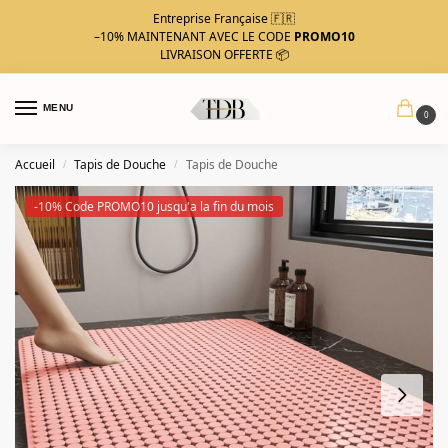
Entreprise Française 🇫🇷
–10%
MAINTENANT AVEC LE CODE
PROMO10
LIVRAISON OFFERTE 📦
MENU
0
Accueil
Tapis de Douche
Tapis de Douche
/
/
-10% Code PROMO10 jusqu'a la fin du mois